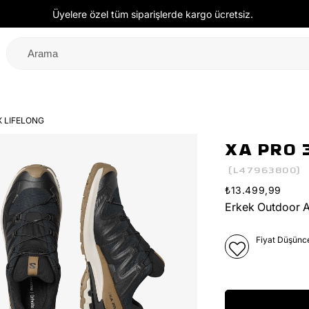
Üyelere özel tüm siparişlerde kargo ücretsiz.
X LIFELONG
XA PRO 
(L47963800)
₺13.499,99
Erkek Outdoor 
Fiyat Düşünc