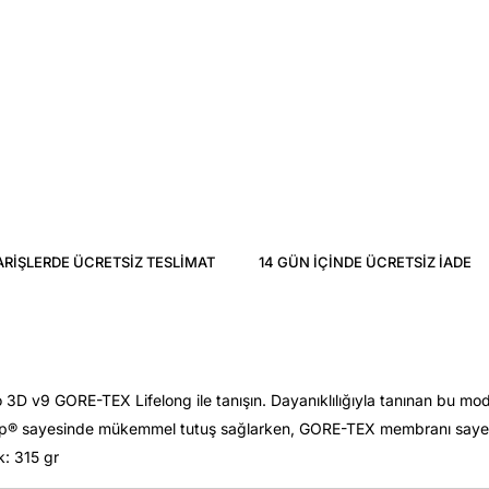
ARIŞLERDE ÜCRETSIZ TESLIMAT
14 GÜN IÇINDE ÜCRETSIZ IADE
D v9 GORE-TEX Lifelong ile tanışın. Dayanıklılığıyla tanınan bu mode
agrip® sayesinde mükemmel tutuş sağlarken, GORE-TEX membranı sayesi
k: 315 gr