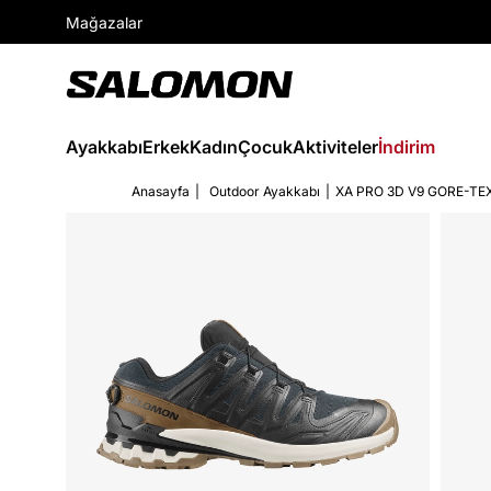
Mağazalar
Ayakkabı
Erkek
Kadın
Çocuk
Aktiviteler
İndirim
Anasayfa
Outdoor Ayakkabı
XA PRO 3D V9 GORE-TE