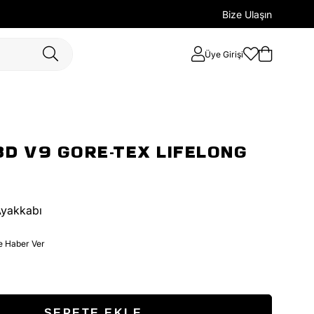
Bize Ulaşın
Üye Girişi
3D V9 GORE-TEX LIFELONG
Ayakkabı
e Haber Ver