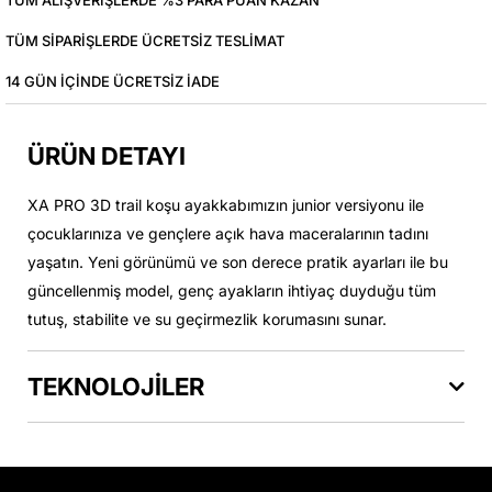
TÜM ALIŞVERIŞLERDE %3 PARA PUAN KAZAN
TÜM SIPARIŞLERDE ÜCRETSIZ TESLIMAT
14 GÜN IÇINDE ÜCRETSIZ IADE
ÜRÜN DETAYI
XA PRO 3D trail koşu ayakkabımızın junior versiyonu ile
çocuklarınıza ve gençlere açık hava maceralarının tadını
yaşatın. Yeni görünümü ve son derece pratik ayarları ile bu
güncellenmiş model, genç ayakların ihtiyaç duyduğu tüm
tutuş, stabilite ve su geçirmezlik korumasını sunar.
TEKNOLOJİLER