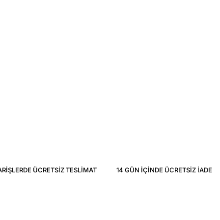
ARIŞLERDE ÜCRETSIZ TESLIMAT
14 GÜN IÇINDE ÜCRETSIZ IADE