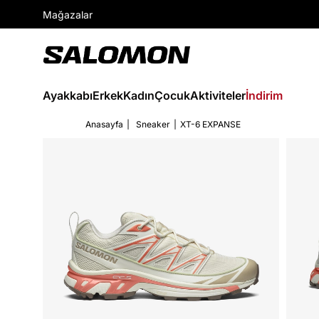
Mağazalar
Ayakkabı
Erkek
Kadın
Çocuk
Aktiviteler
İndirim
Anasayfa
Sneaker
XT-6 EXPANSE