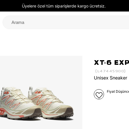
Üyelere özel tüm siparişlerde kargo ücretsiz.
XT-6 EX
(L47445900)
Unisex Sneaker
Fiyat Düşünc