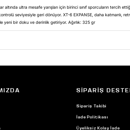
r altında ultra mesafe yarışları için birinci sınıf sporcuların tercih et
ntrolü seviyesiyle geri dönüyor. XT-6 EXPANSE, daha katmanlı, retro bir 
yeni bir doku ve derinlik getiriyor. Ağırlık: 325 gr
MIZDA
SIPARIŞ DESTE
Sipariş Takibi
İade Politikası
n
Üyeliksiz Kolay İade