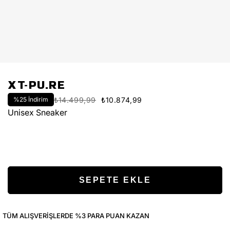
XT-PU.RE
%
25
İndirim
₺14.499,99
₺10.874,99
Unisex Sneaker
TÜM ALIŞVERIŞLERDE %3 PARA PUAN KAZAN