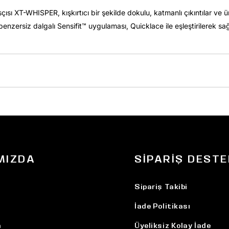
ı XT-WHISPER, kışkırtıcı bir şekilde dokulu, katmanlı çıkıntılar ve ü
enzersiz dalgalı Sensifit™ uygulaması, Quicklace ile eşleştirilerek sa
MIZDA
SIPARIŞ DESTE
Sipariş Takibi
İade Politikası
n
Üyeliksiz Kolay İade