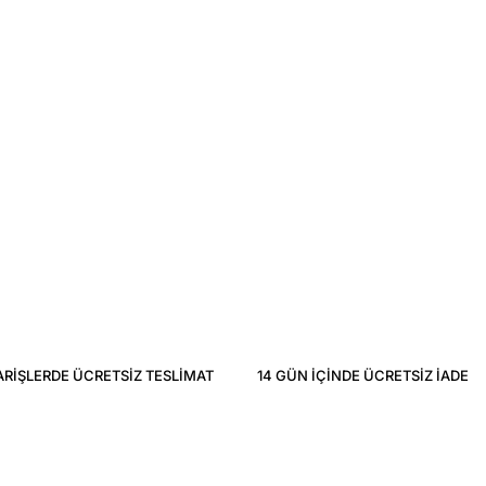
ARIŞLERDE ÜCRETSIZ TESLIMAT
14 GÜN IÇINDE ÜCRETSIZ IADE