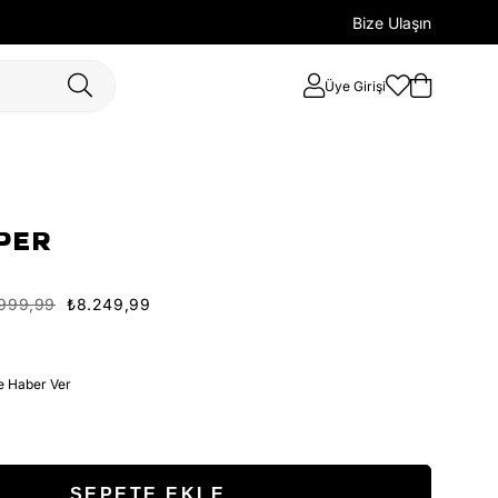
Bize Ulaşın
Üye Girişi
PER
.999,99
₺8.249,99
e Haber Ver