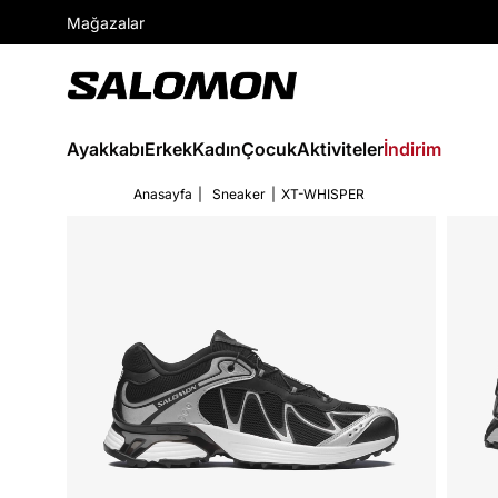
Mağazalar
Ayakkabı
Erkek
Kadın
Çocuk
Aktiviteler
İndirim
Anasayfa
Sneaker
XT-WHISPER