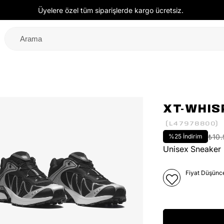
Üyelere özel tüm siparişlerde kargo ücretsiz.
XT-WHIS
(L47978800)
%
25
İndirim
₺10
Unisex Sneaker
Fiyat Düşünc